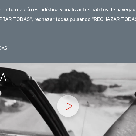
rar información estadística y analizar tus hábitos de naveg
ESTACIONES
FACTURA ELECTRÓNICA
PRODUCTOS
PROMO
ACEPTAR TODAS", rechazar todas pulsando "RECHAZAR TODAS
IA
ESTACIONES
DAS
NA