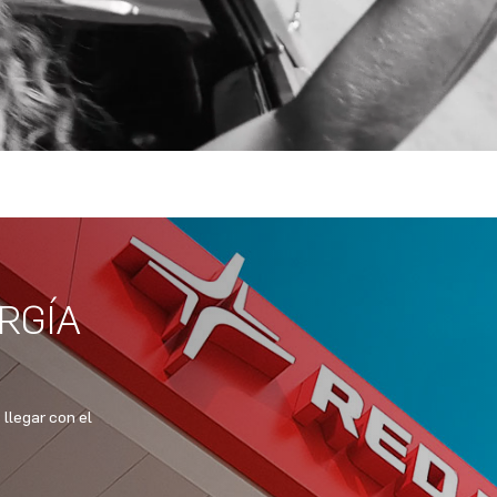
ONES
FLOTAS
Prepago
IVEAWAY
Postpago
Corporativo
E-MAIL
RGÍA
llegar con el