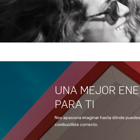
PRODUCTOS
PROMOCI
Lubricantes
TCSM
Nuevas energías
Landing G
TELÉFONO DE EMERGENCIAS
(+52) 554 170 39 78
UNA MEJOR ENE
PARA TI
Nos apasiona imaginar hasta dónde puedes 
combustible correcto.