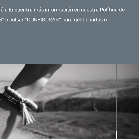
Idioma
Idioma
ación. Encuentra más información en nuestra
Política de
CIONES
FLOTAS
CONTACTO
" o pulsar "CONFIGURAR" para gestionarlas o
FACTURA ELECTRÓNICA
Ciudad de México
Estado de México
Guanajuato
Sonora
Tlaxcala
Veracruz
Hidalgo