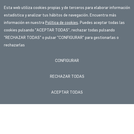
Esta web utiliza cookies propias y de terceros para elaborar información
estadística y analizar tus hábitos de navegación. Encuentra más
información en nuestra
Política de cookies
. Puedes aceptar todas las
FLOTILLAS
cookies pulsando "ACEPTAR TODAS", rechazar todas pulsando
Modalidad Prepago
"RECHAZAR TODAS" o pulsar "CONFIGURAR" para gestionarlas o
rechazarlas
CONFIGURAR
Descubre las valeras prepago aceptadas en nuestras estaciones
de servicio que te ofrecen una nueva forma de administrar y pagar
el combustible para tu red de flotillas.
RECHAZAR TODAS
Recarga tus tarjetas y carga combustibles marca Star en Red
Energy y disfruta de los múltiples beneficios de cada una de las
ACEPTAR TODAS
valeras.