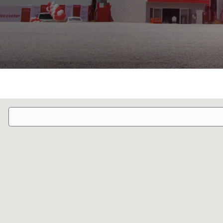
PRODUCTOS
PROMOCI
Lubricantes
TCSM
Nuevas energías
Landing G
TELÉFONO DE EMERGENCIAS
(+52) 554 170 39 78