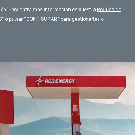
Idioma
Idioma
ación. Encuentra más información en nuestra
Política de
CIONES
FLOTAS
CONTACTO
" o pulsar "CONFIGURAR" para gestionarlas o
FACTURA ELECTRÓNICA
Ciudad de México
Estado de México
Guanajuato
Sonora
Tlaxcala
Veracruz
Hidalgo