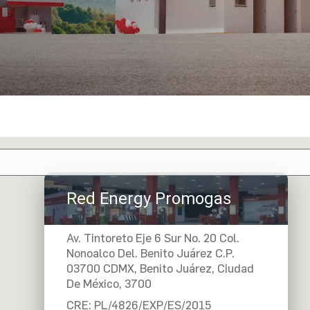
ONES
FLOTAS
Prepago
IVEAWAY
Postpago
Corporativo
E-MAIL
Red Energy Promogas
Av. Tintoreto Eje 6 Sur No. 20 Col.
Nonoalco Del. Benito Juárez C.P.
03700 CDMX, Benito Juárez, Ciudad
De México, 3700
CRE:
PL/4826/EXP/ES/2015